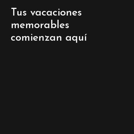
CONTACTO
Tus vacaciones
+34 951 983 679
memorables
WHATSAPP US
comienzan aquí
SEARCH