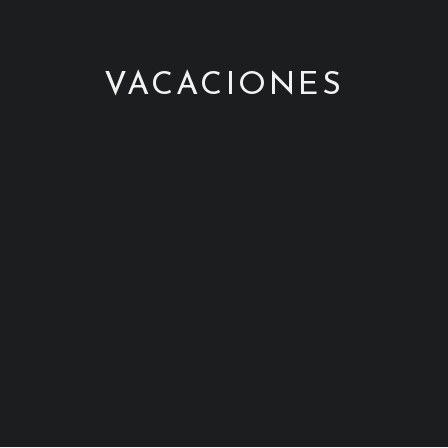
CONTACTO
+34 951 983 679
VACACIONES
WHATSAPP US
SEARCH