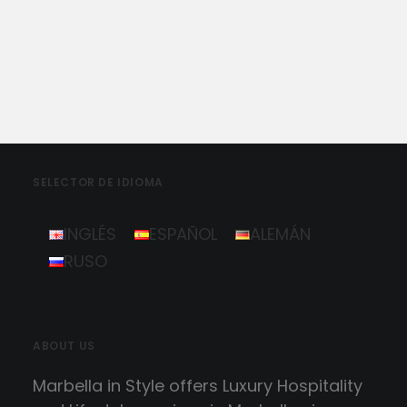
by Marbella Concierge
SELECTOR DE IDIOMA
INGLÉS
ESPAÑOL
ALEMÁN
RUSO
ABOUT US
Marbella in Style offers Luxury Hospitality