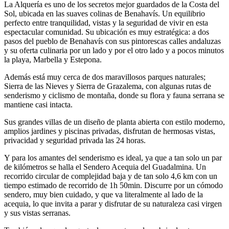
La Alquería es uno de los secretos mejor guardados de la Costa del
Sol, ubicada en las suaves colinas de Benahavís. Un equilibrio
perfecto entre tranquilidad, vistas y la seguridad de vivir en esta
espectacular comunidad. Su ubicación es muy estratégica: a dos
pasos del pueblo de Benahavís con sus pintorescas calles andaluzas
y su oferta culinaria por un lado y por el otro lado y a pocos minutos
la playa, Marbella y Estepona.
Además está muy cerca de dos maravillosos parques naturales;
Sierra de las Nieves y Sierra de Grazalema, con algunas rutas de
senderismo y ciclismo de montaña, donde su flora y fauna serrana se
mantiene casi intacta.
Sus grandes villas de un diseño de planta abierta con estilo moderno,
amplios jardines y piscinas privadas, disfrutan de hermosas vistas,
privacidad y seguridad privada las 24 horas.
Y para los amantes del senderismo es ideal, ya que a tan solo un par
de kilómetros se halla el Sendero Acequia del Guadalmina. Un
recorrido circular de complejidad baja y de tan solo 4,6 km con un
tiempo estimado de recorrido de 1h 50min. Discurre por un cómodo
sendero, muy bien cuidado, y que va literalmente al lado de la
acequia, lo que invita a parar y disfrutar de su naturaleza casi virgen
y sus vistas serranas.