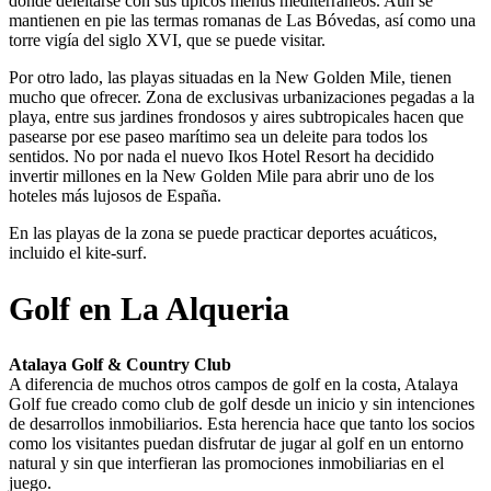
donde deleitarse con sus típicos menús mediterráneos. Aún se
mantienen en pie las termas romanas de Las Bóvedas, así como una
torre vigía del siglo XVI, que se puede visitar.
Por otro lado, las playas situadas en la New Golden Mile, tienen
mucho que ofrecer. Zona de exclusivas urbanizaciones pegadas a la
playa, entre sus jardines frondosos y aires subtropicales hacen que
pasearse por ese paseo marítimo sea un deleite para todos los
sentidos. No por nada el nuevo Ikos Hotel Resort ha decidido
invertir millones en la New Golden Mile para abrir uno de los
hoteles más lujosos de España.
En las playas de la zona se puede practicar deportes acuáticos,
incluido el kite-surf.
Golf en La Alqueria
Atalaya Golf & Country Club
A diferencia de muchos otros campos de golf en la costa, Atalaya
Golf fue creado como club de golf desde un inicio y sin intenciones
de desarrollos inmobiliarios. Esta herencia hace que tanto los socios
como los visitantes puedan disfrutar de jugar al golf en un entorno
natural y sin que interfieran las promociones inmobiliarias en el
juego.