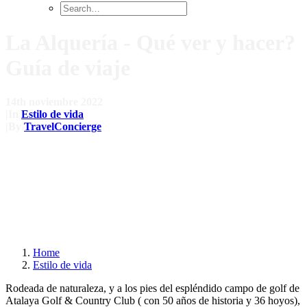
La Alquería - Qué ver y hacer?
Guía de viaje
14th noviembre 2022
|
In
Estilo de vida
|
By
TravelConcierge
Home
Estilo de vida
Rodeada de naturaleza, y a los pies del espléndido campo de golf de
Atalaya Golf & Country Club ( con 50 años de historia y 36 hoyos),