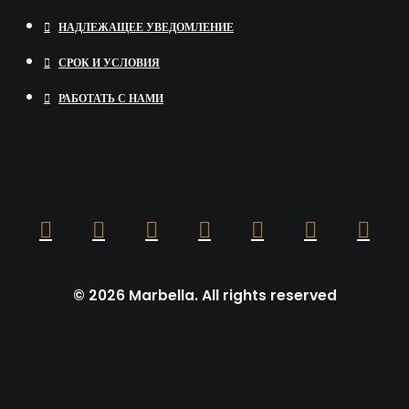
НАДЛЕЖАЩЕЕ УВЕДОМЛЕНИЕ
СРОК И УСЛОВИЯ
РАБОТАТЬ С НАМИ
60th Birthday White Party
Marbella
We had recently the opportunity to organise
60th Anniversary White Party in Marbella for 
clients, and thanks to our experience in craft
memorable Private Parties in Marbella, our
© 2026 Marbella. All rights reserved
professional team could turn a long weekend
Marbella from Thursday to Monday into a viv
event that will leave for sure indelible memor
on all guests.