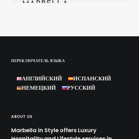
MARBELLA
We had recently the opportunity
to organise a 60th Anniversary
White Party in Marbella for our
clients, and thanks to…
ПЕРЕКЛЮЧАТЕЛЬ ЯЗЫКА
by Marbella Concierge
АНГЛИЙСКИЙ
ИСПАНСКИЙ
НЕМЕЦКИЙ
РУССКИЙ
ABOUT US
Marbella in Style offers Luxury
Hospitality and Lifestyle services in